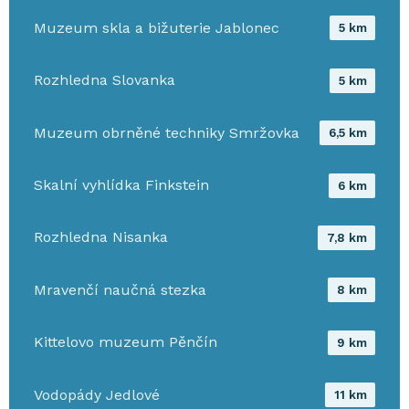
Muzeum skla a bižuterie Jablonec
5 km
Rozhledna Slovanka
5 km
Muzeum obrněné techniky Smržovka
6,5 km
Skalní vyhlídka Finkstein
6 km
Rozhledna Nisanka
7,8 km
Mravenčí naučná stezka
8 km
Kittelovo muzeum Pěnčín
9 km
Vodopády Jedlové
11 km