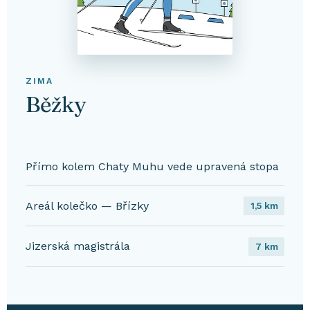
ZIMA
Běžky
Přímo kolem Chaty Muhu vede upravená stopa
Areál kolečko — Břízky
1,5 km
Jizerská magistrála
7 km