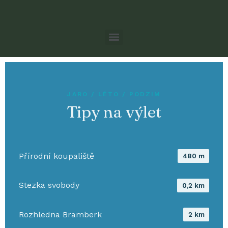
JARO / LÉTO / PODZIM
Tipy na výlet
Přírodní koupaliště
480 m
Stezka svobody
0,2 km
Rozhledna Bramberk
2 km