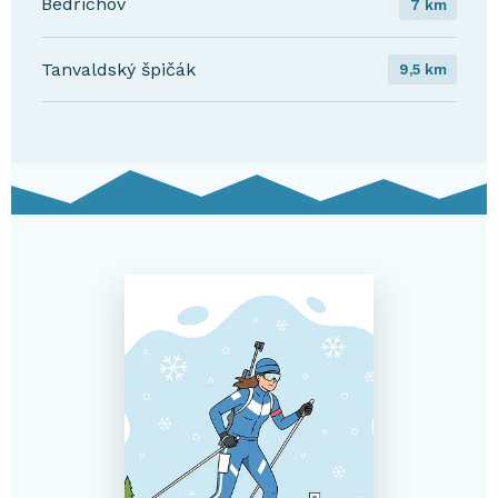
Bedřichov
7 km
Tanvaldský špičák
9,5 km