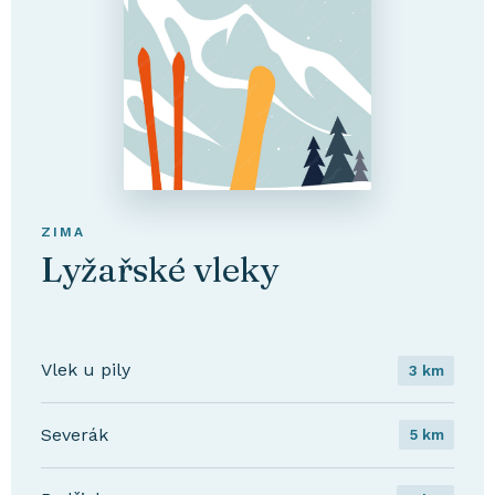
ZIMA
Lyžařské vleky
Vlek u pily
3 km
Severák
5 km